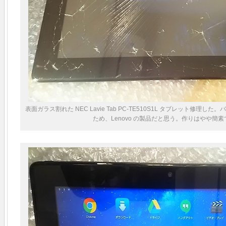
ネ
ル
修
理
は
表面ガラス割れた NEC Lavie Tab PC-TE510S1L タブレット修理した。
ため、Lenovo の製品だと思う。作りはやや簡