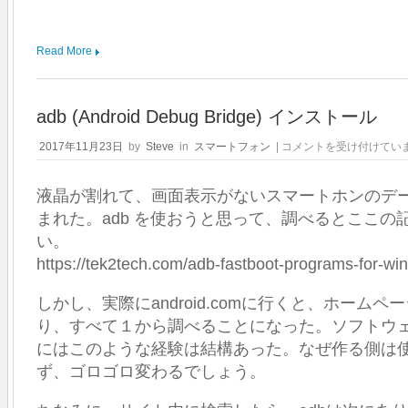
Read More
adb (Android Debug Bridge) インストール
adb
2017年11月23日
by
Steve
in
スマートフォン
|
コメントを受け付けてい
(Android
Debug
液晶が割れて、画面表示がないスマートホンのデ
Bridge)
イ
まれた。adb を使おうと思って、調べるとここの
ン
い。
ス
ト
https://tek2tech.com/adb-fastboot-programs-for-wi
ー
ル
しかし、実際にandroid.comに行くと、ホーム
は
り、すべて１から調べることになった。ソフトウ
にはこのような経験は結構あった。なぜ作る側は
ず、ゴロゴロ変わるでしょう。