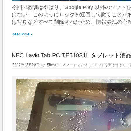
今回の教訓はやはり、Google Play 以外のソフ
はない。このようにロックを迂回して動くことが
は写真などすべて削除されたため、情報漏洩の心
Read More
NEC Lavie Tab PC-TE510S1L タブレッ
NEC
2017年12月20日
by
Steve
in
スマートフォン
|
コメントを受け付けてい
Lavie
Tab
PC-
TE510S1L
タ
ブ
レ
ッ
ト
液
晶
パ