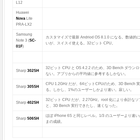
Antutu
L12
は
Huawei
Nova
Lite
PRA-LX2
Samsung
カスタマイズで最新 Andriod OS 8.1.0 になる。数値
Note 3 (
SC-
いが、スイスイ使える。32ビット CPU。
01F
)
32ビット CPU と OS 4.2.2 のため、3D Bench ダウ
Sharp
302SH
ない。アプリからの平均値に参考するしかない。
CPU 1.2GHz だが、64ビットCPUのため、3D Bench
Sharp
305SH
る。しかし、1%のユーザーしかより速い。寂しい。
32ビット CPU だが、2.27GHz。root 化により余計な
Sharp
402SH
と、3D Bench 実行できたし、速くなった。
ほぼ iPhone 6S と同じレベル。1/3 のユーザーより速
Sharp
506SH
まの成績。