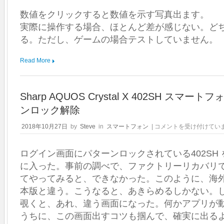
数値をクリックすると数値を示す写真出ます。
実際に操作する場合、ほとんど差が感じない。ど
る。ただし、ゲームの場合テストしていません。
Read More
Sharp AQUOS Crystal X 402SH スマー
ンロック解除
Sharp
2018年10月27日
by
Steve
in
スマートフォン
|
コメントを受け付けてい
AQUOS
Crystal
ログイン画面にパターンロックされている402SH
X
402SH
に入った。事前の調べで、ファクトリーリカバリ
ス
てやってみると、できなかった。このように、海
マ
ー
本版と違う。こうなると、あきらめるしかない。
ト
覗くと、あれ、違う画面になった。何かアプリが
フ
うちに、この画面出すコツも掴んで、確実に出る
ォ