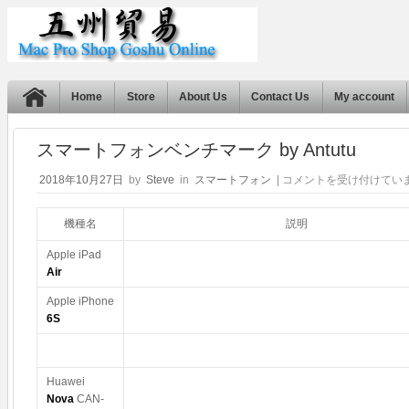
Home
Store
About Us
Contact Us
My account
スマートフォンベンチマーク by Antutu
ス
2018年10月27日
by
Steve
in
スマートフォン
|
コメントを受け付けてい
マ
ー
機種名
説明
ト
フ
Apple iPad
ォ
Air
ン
ベ
Apple iPhone
ン
6S
チ
マ
ー
ク
Huawei
by
Nova
CAN-