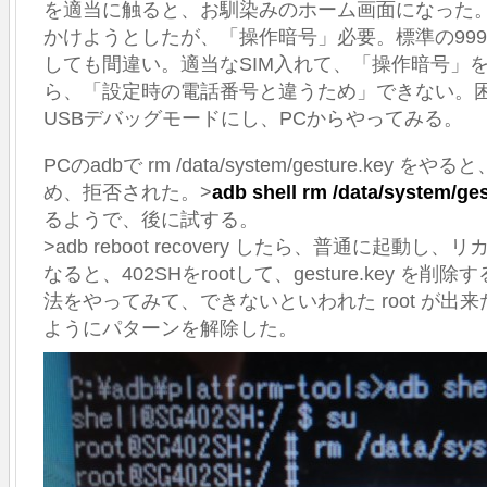
ン
を適当に触ると、お馴染みのホーム画面になった
の
かけようとしたが、「操作暗号」必要。標準の9999や
root
しても間違い。適当なSIM入れて、「操作暗号」
化
と
ら、「設定時の電話番号と違うため」できない。
パ
USBデバッグモードにし、PCからやってみる。
タ
ー
ン
PCのadbで rm /data/system/gesture.key
ロ
め、拒否された。>
adb shell rm /data/system/ge
ッ
るようで、後に試する。
ク
解
>adb reboot recovery したら、普通に起動
除
なると、402SHをrootして、gesture.key を
は
法をやってみて、できないといわれた root が出
ようにパターンを解除した。