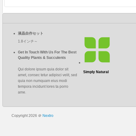
液晶自作セット
1.8インチ～
Get In Touch With Us For The Best
Quality Plants & Succulents
Qui dolore ipsum quia dolor sit
Simply Natural
amet, consec tetur adipisci velit, sed
quia non numquam eius modi
tempora incidunt lores ta porro
ame.
Copyright 2026 ＠
Nextro