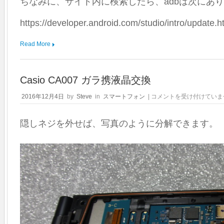
ちなみに、サイト内に検索したら、adbは次にあ
https://developer.android.com/studio/intro/update
Read More
Casio CA007 ガラ携液晶交換
Casio
2016年12月4日
by
Steve
in
スマートフォン
|
コメントを受け付けていま
CA007
ガ
隠しネジを外せば、写真のように分解できます。
ラ
携
液
晶
交
換
は