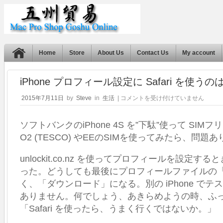
Home
Store
About Us
Contact Us
My account
iPhone プロフィール設定に Safari を使うの
iPhone
2015年7月11日
by
Steve
in
生活
|
コメントを受け付けていません
プ
ロ
ソフトバンクのiPhone 4S を”下駄”使って SI
フ
ィ
O2 (TESCO) やEEのSIMを使ってみたら、問題
ー
ル
unlockit.co.nz を使ってプロフィールを設定すると
設
定
った。どうしても最後にプロフィールファイルの
に
く、「ダウンロード」になる。別の iPhone で
Safari
ありません。何でしょう、あきらめようの時、ふ
を
使
「Safari を使ったら、うまく行くではないか。」
う