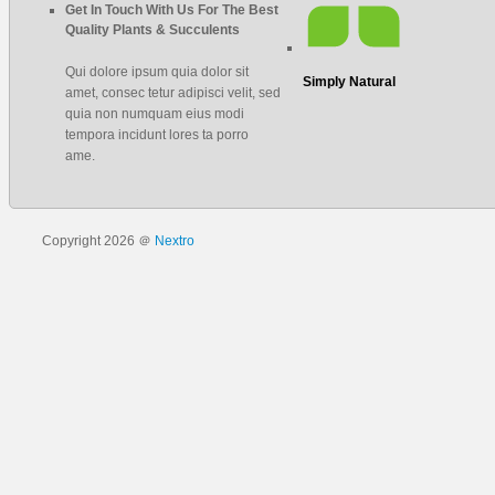
Get In Touch With Us For The Best
Quality Plants & Succulents
Qui dolore ipsum quia dolor sit
Simply Natural
amet, consec tetur adipisci velit, sed
quia non numquam eius modi
tempora incidunt lores ta porro
ame.
Copyright 2026 ＠
Nextro