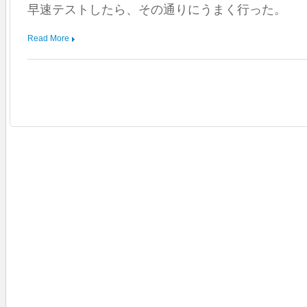
の
早速テストしたら、その通りにうまく行った。
は
無
難
Read More
は