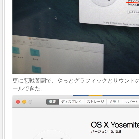
イ
ン
ス
ト
ー
ル
は
更に悪戦苦闘で、やっとグラフィックとサウンド
ールできた。