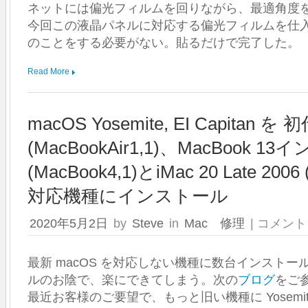
ネットには偏光フィルムを回りながら、最適角度
今回この液晶パネルに対応する偏光フィルムを仕
のことをする必要がない。貼るだけで完了した。
Read More
macOS Yosemite, EI Capitan を 初
(MacBookAir1,1)、MacBook 13イン
(MacBook4,1)とiMac 20 Late 200
対応機種にインストール
macOS
2020年5月2日
by
Steve
in
Mac 修理
|
コメント
Yosemite,
EI
Capitan
最新 macOS を対応しない機種に数台インスト
を
ルのお陰で、楽にできてしまう。次の
ブログ
をご
初
最近お客様のご要望で、もっと旧い機種に Yosemite や 
代
MacBook