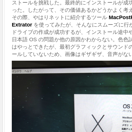
ストールを挑戦した。最終的にインストールが成
Air
った。したがって、その価値あるかどうかよく考
(MacBookAir
MacBook
その際、やはりネットに紹介するツール
MacPost
13
Extrator
を使ってみたが、そんなにスムーズに行
イ
ドライブの作成が成功するが、インストール途中
ン
チ
日本語 OS の問題か他の原因かわからない。色色試行
Early
はやっとできたが、最初グラフィックとサウンド
2008
(MacBook4,1
ールしていないため、画像はギザギザ、音声がな
と
iMac
20
Late
2006
(iMac5,1)
な
ど
非
対
応
機
種
に