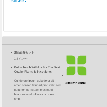
Read More
液晶自作セット
1.8インチ～
Get In Touch With Us For The Best
Quality Plants & Succulents
Qui dolore ipsum quia dolor sit
Simply Natural
amet, consec tetur adipisci velit, sed
quia non numquam eius modi
tempora incidunt lores ta porro
ame.