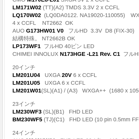
LM171W02
(TT)(A2) TMDS 3.3V 2 x CCFL
LQ170W02
(LQ0DA0122. NA19020-110055) WX
4 x CCFL NT2662 OK
AUO
G173HW01 V0
フルHD 3.3V D8 (FIX-30) L
結構特殊。 NT2662B OK
LP173WF1
フルHD 40ピン LED
CHIMEI INNOLUX
N173HGE -L21 Rev. C1
フルHD
20インチ
LM201U04
UXGA
20V
6 x CCFL
LM201U05
UXGA 6 x CCFL
LM201W01
(SL)(A1) / (A3) WXGA++ (1680 x 105
23インチ
LM230WF3
(SL)(B1) FHD LED
BM230WF5
(TJ)(C1)
FHD LED (10 pin 0.5mm FF
24インチ