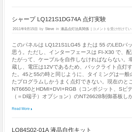
シャープ LQ121S1DG74A 点灯実験
シ
2011年9月15日
by
Steve
in
液晶点灯治具関係
|
コメントを受け付けてい
ャ
ー
このパネルは LQ121S1LG45 または 55 のL
プ
LQ121S1DG74A
思う。ただし、インターフェースは FI-X30 で
点
たがって、ケーブルを自作しなければならない。幸
灯
実
蔵し、電圧は12Vであるため、バックライト点灯
験
た。45と55の時と同じように、タイミングは一
は
たプログラムしかうまく点灯できない。現在のところ
NT6650とHDMI+DVI+RGB（コンポジット、
（＝D端子）オプション）のNT2662B制御基板し
Read More
LQ84S02-01A 液晶自作キット