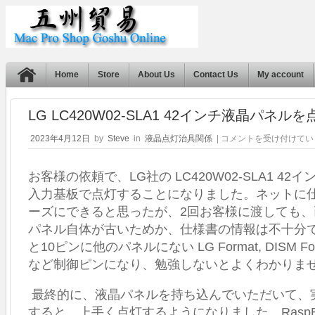
Home
Store
About Us
Contact Us
My account
LG LC420W02-SLA1 42インチ液晶パネ
LG
2023年4月12日
by
Steve
in
液晶点灯治具関係
|
コメントを受け付けてい
LC420W02-
SLA1
お客様の依頼で、LG社の LC420W02-SLA1 42
42
イ
入力基板で点灯することになりました。ネットに
ン
ーズにできると思ったが、2回お客様に渡しても
チ
液
パネル自体が古いためか、仕様書の情報は不十分
晶
と10ピンに他のパネルにない LG Format, DISM Forma
パ
など制御ピンになり、勉強しないとよくわかりま
ネ
ル
を
最終的に、液晶パネルを持ち込んでいただいて、
点
すると、上手く点灯するようになりました。RaspBer