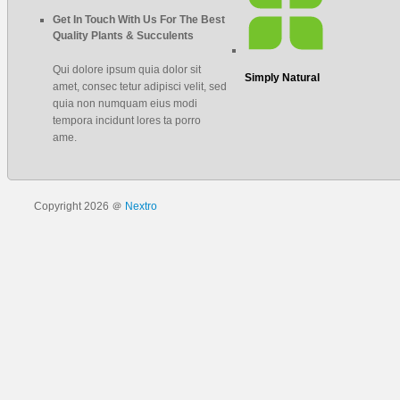
Get In Touch With Us For The Best
Quality Plants & Succulents
Qui dolore ipsum quia dolor sit
Simply Natural
amet, consec tetur adipisci velit, sed
quia non numquam eius modi
tempora incidunt lores ta porro
ame.
Copyright 2026 ＠
Nextro