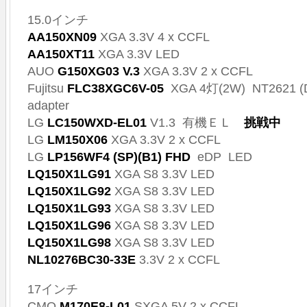
15.0インチ
AA150XN09
XGA 3.3V 4 x CCFL
AA150XT11
XGA 3.3V LED
AUO
G150XG03
V.3
XGA 3.3V 2 x CCFL
Fujitsu
FLC38XGC6V-05
XGA 4灯(2W) NT2621 (D8
adapter
LG
LC150WXD-EL01
V1.3 有機ＥＬ
挑戦中
LG
LM150X06
XGA 3.3V 2 x CCFL
LG
LP156WF4 (SP)(B1) FHD
eDP LED
LQ150X1LG91
XGA S8 3.3V LED
LQ150X1LG92
XGA S8 3.3V LED
LQ150X1LG93
XGA S8 3.3V LED
LQ150X1LG96
XGA S8 3.3V LED
LQ150X1LG98
XGA S8 3.3V LED
NL10276BC30-33E
3.3V 2 x CCFL
17インチ
CMO
M170E8-L01
SXGA 5V 2 x CCFL