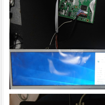
液
晶
点
灯
し
た
は