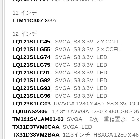
11 インチ
LTM11C307 X
GA
12 インチ
LQ121S1LG45
SVGA S8 3.3V 2 x CCFL
LQ121S1LG55
SVGA S8 3.3V 2 x CCFL
LQ121S1LG74
SVGA S8 3.3V LED
LQ121S1LG75
SVGA S8 3.3V LED
LQ121S1LG91
SVGA S8 3.3V LED
LQ121S1LG92
SVGA S8 3.3V LED
LQ121S1LG93
SVGA S8 3.3V LED
LQ121S1LG96
SVGA S8 3.3V LED
LQ123K1LG03
UWVGA 1280 x 480 S8 3.3V CCF
LQ0DAS2306
12.3″ UWVGA 1280 x 480 S8 3.
TM121SVLAM01-03
SVGA 2枚 重ね置き 8 x 
TX31D37VM0CAA
SVGA LED
TX31D38VM2BAA
12.3インチ HSXGA 1280 x 48