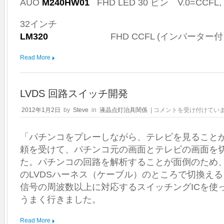
AUO
M240HW01
FHD LED 30 ピン V.0=CCFL, V
32インチ
LM320
FHD CCFL (インバーター付
Read More
LVDS 回路スイッチ開発
LVDS
2012年1月2日
by
Steve
in
液晶点灯治具関係
|
コメントを受け付けてい
回
路
「パチンコをプレーしながら、テレビを見ること
ス
イ
頼を受けて、パチンコ元の画面とテレビの画面を
ッ
た。パチンコの回路を解析することが面倒のため
チ
開
のLVDSハーネス（ケーブル）のところで切換える
発
信号の周波数以上に対応するスイッチングICを使
は
うまく行きました。
Read More