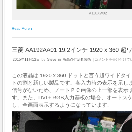
A116XW02
Read More
三菱 AA192AA01 19.2インチ 1920 x 36
三
2015年11月12日
by
Steve
in
液晶点灯治具関係
|
コメントを受け付けて
菱
AA192AA01
この液晶は 1920 x 360 ドットと言う超ワイド
19.2
イ
トの割と新しい製品です。各入力時の表示を示し
ン
信号がないため、ノートＰＣ画像の上一部を表示
チ
1920
す。また、DVI＋RGB入力基板の場合、オートス
x
し、全画面表示するようになっています。
360
超
ワ
イ
ド