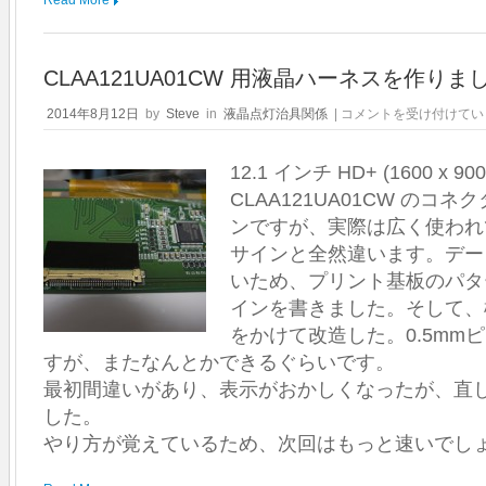
CLAA121UA01CW 用液晶ハーネスを作りま
CLAA121UA01CW
2014年8月12日
by
Steve
in
液晶点灯治具関係
|
コメントを受け付けてい
用
液
12.1 インチ HD+ (1600 x 90
晶
ハ
CLAA121UA01CW のコ
ー
ンですが、実際は広く使われ
ネ
ス
サインと全然違います。デー
を
いため、プリント基板のパタ
作
インを書きました。そして、
り
ま
をかけて改造した。0.5mm
し
すが、またなんとかできるぐらいです。
た
最初間違いがあり、表示がおかしくなったが、直
は
した。
やり方が覚えているため、次回はもっと速いでし