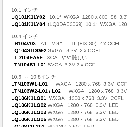
10.1 インチ
LQ101K1LY02
10.1″ WXGA 1280 x 800 S8 3.
LQ101K1LY04
(LQ0DAS2869) 10.1″ WXGA 128
10.4 インチ
LB104V03
A1 VGA TTL (FIX-30) 2 x CCFL N
LQ104S1DG92
SVGA 3.3V 2 x CCFL
LTD104EA5F
XGA やや難しい
LTN104S1-L01
SVGA 3.3V 2 x CCFL
10.6 ～ 10.8インチ
LTN106W1-L01
WXGA 1280 x 768 3.3V CCF
LTN106W2-L01 / L02
WXGA 1280 x 768 3.3V
LQ106K1LG01
WXGA 1280 x 768 3.3V CCFL
LQ106K1LG02
WXGA 1280 x 768 3.3V LED
LQ106K1LG03
WXGA 1280 x 768 3.3V LED
LQ106K1LG05
WXGA 1280 x 768 3.3V LED
LQ108T1LY01
HD 1366 x 800 LED