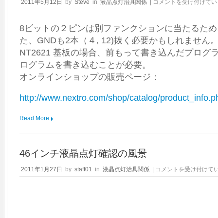
NL10276BC12-
2011年5月12日
by
Steve
in
液晶点灯治具関係
|
コメントを受け付けてい
02
パ
8ビットの２ピンは別ファンクションに当たるた
ネ
ル
た、GNDも2本（４, 12)抜く必要かもしれません
用
NT2621 基板の場合、前もって書き込んだプロ
ケ
ー
ログラムを書き込むことが必要。
ブ
オンラインショップの販売ページ：
ル
は
http://www.nextro.com/shop/catalog/product_info.
Read More
46インチ液晶点灯確認の風景
46
2011年1月27日
by
staff01
in
液晶点灯治具関係
|
コメントを受け付けて
イ
ン
チ
液
晶