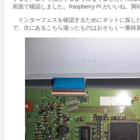
灯
画面で確認しました。Raspberry Pi がいいね。
し
て
み
インターフェスを確認するためにネットに探し
ま
で、次にあるこちら撮ったものはおそらく一番綺
し
た。
は