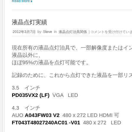
Read More
液晶点灯実績
液
2012年3月7日
by
Steve
in
液晶点灯治具関係
|
コメントを受け付けてい
晶
点
現在所有の液晶点灯治具で、一部解像度またはイ
灯
実
液晶以外に、
績
ほぼ95%の液晶を点灯可能です。
は
記録のために、これから点灯できた液晶を一部リ
3.5 インチ
PD035VX2 (LF)
VGA LED
4.3 インチ
AUO
A043FW03 V2
480 x 272 LED HDMI 可
FT043T48027240AC01 -V01
480 x 272 LED