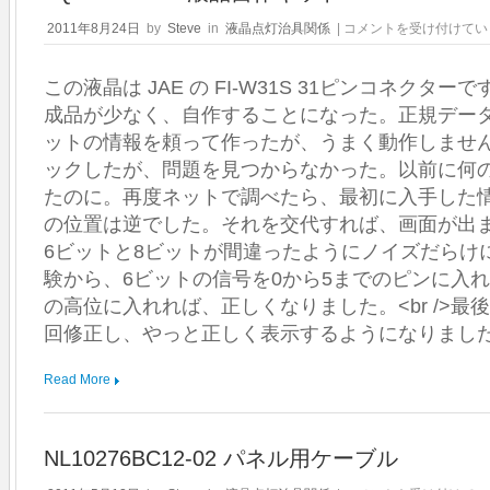
LQ84S02-
2011年8月24日
by
Steve
in
液晶点灯治具関係
|
コメントを受け付けてい
01A
液
この液晶は JAE の FI-W31S 31ピンコネクタ
晶
自
成品が少なく、自作することになった。正規デー
作
ットの情報を頼って作ったが、うまく動作しませ
キ
ッ
ックしたが、問題を見つからなかった。以前に何
ト
たのに。再度ネットで調べたら、最初に入手した情報の H
は
の位置は逆でした。それを交代すれば、画面が出
6ビットと8ビットが間違ったようにノイズだらけ
験から、6ビットの信号を0から5までのピンに入れ
の高位に入れれば、正しくなりました。<br />最後に
回修正し、やっと正しく表示するようになりまし
Read More
NL10276BC12-02 パネル用ケーブル