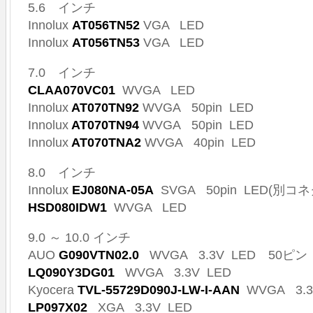
5.6 インチ
Innolux
AT056TN52
VGA LED
Innolux
AT056TN53
VGA LED
7.0 インチ
CLAA070VC01
WVGA LED
Innolux
AT070TN92
WVGA 50pin LED
Innolux
AT070TN94
WVGA 50pin LED
Innolux
AT070TNA2
WVGA 40pin LED
8.0 インチ
Innolux
EJ080NA-05A
SVGA 50pin LED(別コ
HSD080IDW1
WVGA LED
9.0 ～ 10.0 インチ
AUO
G090VTN02.0
WVGA 3.3V LED 50ピン
LQ090Y3DG01
WVGA 3.3V LED
Kyocera
TVL-55729D090J-LW-I-AAN
WVGA 3.
LP097X02
XGA 3.3V LED